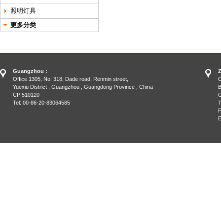
照明灯具
更多分类
Guangzhou :
Z
Office 1305, No. 318, Dade road, Renmin street,
O
Yuexiu District , Guangzhou , Guangdong Province , China
B
CP 510120
C
Tel: 00-86-20-83064585
T
F
E