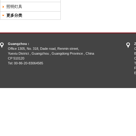
照明灯具
更多分类
Guangzhou :
Z
Office 1305, No. 318, Dade road, Renmin street,
O
Yuexiu District , Guangzhou , Guangdong Province , China
B
CP 510120
C
Tel: 00-86-20-83064585
T
F
E