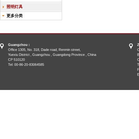
照明灯具
更多分类
Guangzhou :
Z
Office 1305, No. 318, Dade road, Renmin street,
O
Yuexiu District , Guangzhou , Guangdong Province , China
B
CP 510120
C
Tel: 00-86-20-83064585
T
F
E