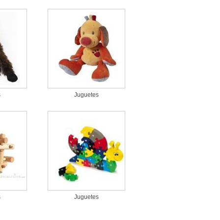
s
Juguetes
s
Juguetes