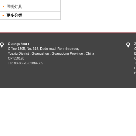
照明灯具
更多分类
Guangzhou :
Z
Office 1305, No. 318, Dade road, Renmin street,
O
Yuexiu District , Guangzhou , Guangdong Province , China
B
CP 510120
C
Tel: 00-86-20-83064585
T
F
E