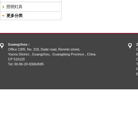
照明灯具
更多分类
Guangzhou :
Z
Office 1305, No. 318, Dade road, Renmin street,
O
Yuexiu District , Guangzhou , Guangdong Province , China
B
CP 510120
C
Tel: 00-86-20-83064585
T
F
E