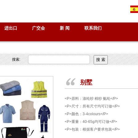
进出口
广交会
新 闻
联系我们
搜索:
别墅
<P>原料：涤纶纱 棉纱 氨纶</P>
<P>尺寸：所有尺寸均可订做</P>
<P>颜色：3-4colours</P>
<P>重量：40-65g均可订做</P>
<P>包装：根据客户要求包装</P>